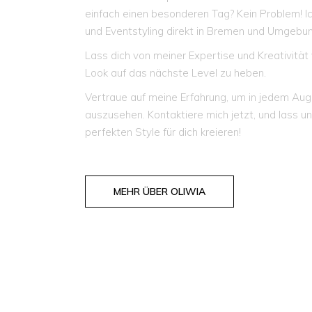
einfach einen besonderen Tag? Kein Problem! Ic
und Eventstyling direkt in Bremen und Umgebun
Lass dich von meiner Expertise und Kreativität
Look auf das nächste Level zu heben.
Vertraue auf meine Erfahrung, um in jedem Aug
auszusehen. Kontaktiere mich jetzt, und lass 
perfekten Style für dich kreieren!
MEHR ÜBER OLIWIA