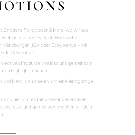
MOTIONS
t Emotions Partydecor & More, wo wir aus
 Erlebnis machen! Egal, ob Hochzeiten,
n, Verlobungen, JGA oder Babypartys – wir
sende Dekoration!
er kreativen Produkte und lass uns gemeinsam
chten Highlight machen.
n und Details zu spielen, um eine einzigartige
ir sind hier, um es mit unserer dekorativen
re uns jetzt, und gemeinsam machen wir dein
em!