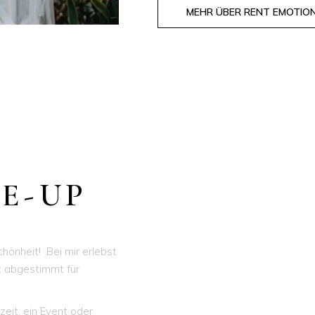
MEHR ÜBER RENT EMOTIO
E-UP
hönheit! Bei mir erlebst
t abgestimmt für
eit, ein Event oder