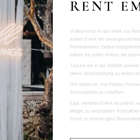
RENT E
Willkommen in der Welt von Ren
jedem Event ein unvergessliches
Firmenevents, Geburtstagsfeier
haben für jeden Anlass die pas
Tauche ein in die Vielfalt unser
deine Veranstaltung zu einem e
Wir lieben es, mit Farben, Forme
Atmosphäre zu schaffen.
Egal, welches Event du planst, w
Magie zu verzaubern. Kontaktie
Event zu etwas ganz Besonder