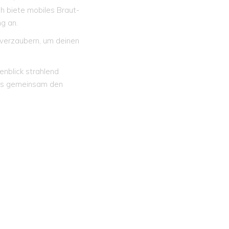
h biete mobiles Braut-
g an.
 verzaubern, um deinen
enblick strahlend
uns gemeinsam den