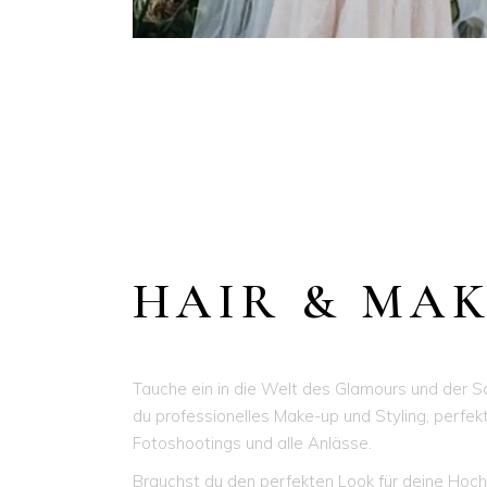
HAIR & MAK
Tauche ein in die Welt des Glamours und der Sc
du professionelles Make-up und Styling, perfek
Fotoshootings und alle Anlässe.
Brauchst du den perfekten Look für deine Hochz