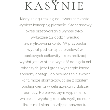
KASYNIE
Kiedy zalogujesz się na utworzone konto,
wybierz koncepcję płatności. Standardowy
okres przetwarzania wynosi tylko i
wyłącznie 12 godzin według
zweryfikowaniu konta. W przypadku
wypłat pod kartę lub przelewów
bankowych całkowity okres realizacji
wypłat jest w stanie wynieść do pięciu dni
roboczych. Jeżeli gracz wyczerpie każde
sposoby dostępu do odwiedzenia swoich
kont, może skontaktować się z działem
obsługi klienta w celu uzyskania dalszej
pomocy. Po pierwotnym wypełnieniu
wniosku o wypłatę kapitału wyślij na nasz
link e-mail skan lub zdjęcie paszportu.