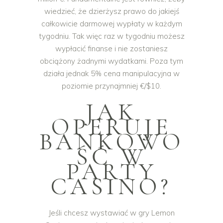
wiedzieć, że dzierżysz prawo do jakiejś
całkowicie darmowej wypłaty w każdym
tygodniu. Tak więc raz w tygodniu możesz
wypłacić finanse i nie zostaniesz
obciążony żadnymi wydatkami. Poza tym
działa jednak 5% cena manipulacyjna w
poziomie przynajmniej €/$10.
JAK
OPERUJE
BANKOWO
ŚĆ W
PARTY
CASINO?
Jeśli chcesz wystawiać w gry Lemon