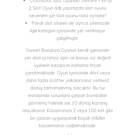
Cratosslot Slot Oyunları Tanıtımı – En iyi
2 Slot Oyun adlı yazımızda slot oyunu
sevenleri için slot oyunu nasıl oynanır?
Paralı slot siteleri de ayrıca sitemizde
ilgili kategori içerisinde yer verilmeye
çalışılmıştır.
Sweet Bonanza Oyunun kendi içerisinde
yer alan ücretsiz spin ve bonus siz değerli
üyelerin kazancını katlama fırsatı
yaratmaktadır. Oyun içerisinde dört veya
daha fazla scatter yakalarsanız serbest
dönüş tamamlanmış olacaktır. Bu tur
esnasında sütunlara çarpan bombaları
görmeniz halinde ise 10 dönüş kazanış
olacaksınız. Kazancınıza 2 veya 100 kat gibi
bir çarpan uygulayarak büyük ödüller
kazanmanızı sağlamaktadır.