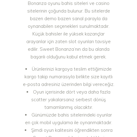
Bonanza oyunu bahis siteleri ve casino
sitelerinin çoğunda bulunur. Bu sitelerde
bazen demo bazen sanal parayla da
oynanabilen seçenekleri sunulmaktadır.
Küçük bahisler ile yüksek kazançlar
arayanlar için zaten slot oyunları tavsiye
edilir. Sweet Bonanza’nın da bu alanda
başarılı olduğunu kabul etmek gerek.
Ürünlerinizi kargoya teslim ettiğimizde
kargo takip numarasıyla birlikte size kayıtlı
e-posta adresiniz üzerinden bilgi vereceğiz.
Oyun içerisinde dört veya daha fazla
scatter yakalarsanız serbest dönüş
tamamlanmış olacaktır.
Günümüzde bahis sitelerindeki oyunlar
en çok mobil uygulama ile oynanmaktadır.
Şimdi oyun kalitesini öğrendikten sonra