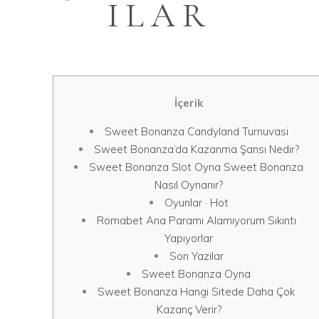
ILAR
İçerik
Sweet Bonanza Candyland Turnuvasi
Sweet Bonanza’da Kazanma Şansı Nedir?
Sweet Bonanza Slot Oyna Sweet Bonanza
Nasıl Oynanır?
Oyunlar · Hot
Romabet Ana Paramı Alamıyorum Sıkıntı
Yapıyorlar
Son Yazilar
Sweet Bonanza Oyna
Sweet Bonanza Hangi Sitede Daha Çok
Kazanç Verir?