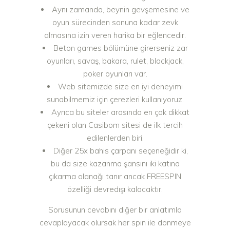
Aynı zamanda, beynin gevşemesine ve
oyun sürecinden sonuna kadar zevk
almasına izin veren harika bir eğlencedir.
Beton games bölümüne girerseniz zar
oyunları, savaş, bakara, rulet, blackjack,
poker oyunları var.
Web sitemizde size en iyi deneyimi
sunabilmemiz için çerezleri kullanıyoruz.
Ayrıca bu siteler arasında en çok dikkat
çekeni olan Casibom sitesi de ilk tercih
edilenlerden biri.
Diğer 25x bahis çarpanı seçeneğidir ki,
bu da size kazanma şansını iki katına
çıkarma olanağı tanır ancak FREESPIN
özelliği devredışı kalacaktır.
Sorusunun cevabını diğer bir anlatımla
cevaplayacak olursak her spin ile dönmeye