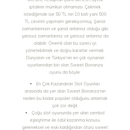
iptalinin mümkün olmaması. Çekmek
istediğimde ise 50 TL nin 10 kati yani 500
TL cevirim yapmam gerekiyormuş. Şanslı
zamanlarınızın ve şanslı anlarınız olduğu gibi
şanssız zamanlarınız ve şanssız anlarınız da
olabilir. Önemli olan bu süreci iyi
yönetebilmek ve doğru kararlar vermek.
Dünyanın ve Türkiye’nin en çok oynanan
oyunlarından biri olan Sweet Bonanza
oyunu da böyle.
En Çok Kazandıran Slot Oyunları
arasında da yer alan Sweet Bonanza’nın
neden bu kadar popüler olduğunu anlamak
çok zor değil.
Çoğu slot oyununda yer alan sembol
eşleştirme ile ödül kazanma konusu
geleneksel ve eski kaldığından ötürü sweet