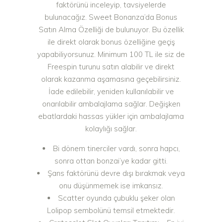
faktörünü inceleyip, tavsiyelerde
bulunacağız. Sweet Bonanza’da Bonus
Satın Alma Özelliği de bulunuyor. Bu özellik
ile direkt olarak bonus özelliğine geçiş
yapabiliyorsunuz. Minimum 100 TL ile siz de
Freespin turunu satın alabilir ve direkt
olarak kazanma aşamasına geçebilirsiniz.
İade edilebilir, yeniden kullanılabilir ve
onarılabilir ambalajlama sağlar. Değişken
ebatlardaki hassas yükler için ambalajlama
kolaylığı sağlar.
Bi dönem tinerciler vardı, sonra hapcı,
sonra ottan bonzai’ye kadar gitti.
Şans faktörünü devre dışı bırakmak veya
onu düşünmemek ise imkansız.
Scatter oyunda çubuklu şeker olan
Lolipop sembolünü temsil etmektedir.