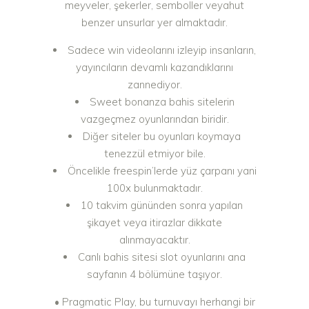
meyveler, şekerler, semboller veyahut
benzer unsurlar yer almaktadır.
Sadece win videolarını izleyip insanların,
yayıncıların devamlı kazandıklarını
zannediyor.
Sweet bonanza bahis sitelerin
vazgeçmez oyunlarından biridir.
Diğer siteler bu oyunları koymaya
tenezzül etmiyor bile.
Öncelikle freespin’lerde yüz çarpanı yani
100x bulunmaktadır.
10 takvim gününden sonra yapılan
şikayet veya itirazlar dikkate
alınmayacaktır.
Canlı bahis sitesi slot oyunlarını ana
sayfanın 4 bölümüne taşıyor.
• Pragmatic Play, bu turnuvayı herhangi bir