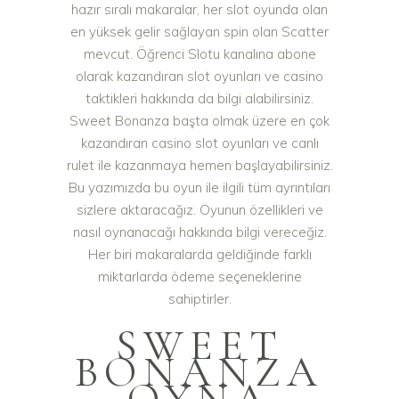
hazır sıralı makaralar, her slot oyunda olan
en yüksek gelir sağlayan spin olan Scatter
mevcut. Öğrenci Slotu kanalına abone
olarak kazandıran slot oyunları ve casino
taktikleri hakkında da bilgi alabilirsiniz.
Sweet Bonanza başta olmak üzere en çok
kazandıran casino slot oyunları ve canlı
rulet ile kazanmaya hemen başlayabilirsiniz.
Bu yazımızda bu oyun ile ilgili tüm ayrıntıları
sizlere aktaracağız. Oyunun özellikleri ve
nasıl oynanacağı hakkında bilgi vereceğiz.
Her biri makaralarda geldiğinde farklı
miktarlarda ödeme seçeneklerine
sahiptirler.
SWEET
BONANZA