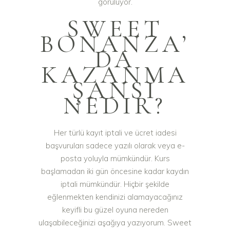
görülüyor.
SWEET
BONANZA’
DA
KAZANMA
ŞANSI
NEDIR?
Her türlü kayıt iptali ve ücret iadesi
başvuruları sadece yazılı olarak veya e-
posta yoluyla mümkündür. Kurs
başlamadan iki gün öncesine kadar kaydın
iptali mümkündür. Hiçbir şekilde
eğlenmekten kendinizi alamayacağınız
keyifli bu güzel oyuna nereden
ulaşabileceğinizi aşağıya yazıyorum. Sweet