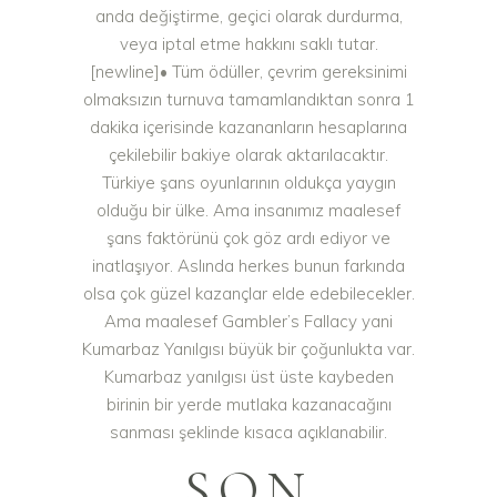
anda değiştirme, geçici olarak durdurma,
veya iptal etme hakkını saklı tutar.
[newline]• Tüm ödüller, çevrim gereksinimi
olmaksızın turnuva tamamlandıktan sonra 1
dakika içerisinde kazananların hesaplarına
çekilebilir bakiye olarak aktarılacaktır.
Türkiye şans oyunlarının oldukça yaygın
olduğu bir ülke. Ama insanımız maalesef
şans faktörünü çok göz ardı ediyor ve
inatlaşıyor. Aslında herkes bunun farkında
olsa çok güzel kazançlar elde edebilecekler.
Ama maalesef Gambler’s Fallacy yani
Kumarbaz Yanılgısı büyük bir çoğunlukta var.
Kumarbaz yanılgısı üst üste kaybeden
birinin bir yerde mutlaka kazanacağını
sanması şeklinde kısaca açıklanabilir.
SON