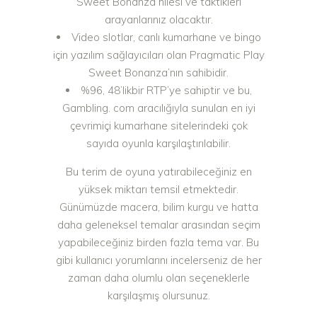
Sweet Bonanza hilesi ve taktikleri
arayanlarınız olacaktır.
Video slotlar, canlı kumarhane ve bingo
için yazılım sağlayıcıları olan Pragmatic Play
Sweet Bonanza’nın sahibidir.
%96, 48’likbir RTP’ye sahiptir ve bu,
Gambling. com aracılığıyla sunulan en iyi
çevrimiçi kumarhane sitelerindeki çok
sayıda oyunla karşılaştırılabilir.
Bu terim de oyuna yatırabileceğiniz en
yüksek miktarı temsil etmektedir.
Günümüzde macera, bilim kurgu ve hatta
daha geleneksel temalar arasından seçim
yapabileceğiniz birden fazla tema var. Bu
gibi kullanıcı yorumlarını incelerseniz de her
zaman daha olumlu olan seçeneklerle
karşılaşmış olursunuz.