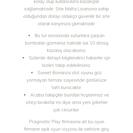
kolay olup kullanıcılara kazançlar
sağlamaktadır. Site Malta Lisansına sahip
olduğundan dolayı oldukça güvenilir bir site
olarak karşımıza çıkmaktadır.
Bu tur esnasında sütunlara çarpan
bombaları görmeniz halinde ise 10 dönüş
kazanış olacaksınız.
Sizlerde detaylı bilgilendirici haberler için
bizleri takip edebilirsiniz.
Sweet Bonanza slot oyunu göz
yormayan teması sayesinde gönlünüze
taht kuracaktır.
Acaba takipçiler bundan hoşlanmaz ve
siteyi bırakırlar mı diye ama yeni şirketler
çok cesurdur.
Pragmatic Play firmasına ait bu oyun
firmanın epik oyun vizyonu ile sektöre giriş