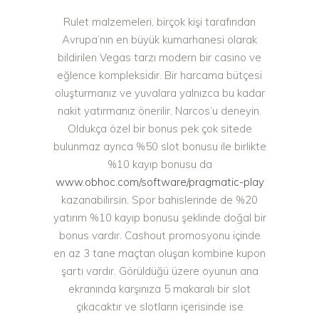
Rulet malzemeleri, birçok kişi tarafından
Avrupa’nın en büyük kumarhanesi olarak
bildirilen Vegas tarzı modern bir casino ve
eğlence kompleksidir. Bir harcama bütçesi
oluşturmanız ve yuvalara yalnızca bu kadar
nakit yatırmanız önerilir, Narcos’u deneyin.
Oldukça özel bir bonus pek çok sitede
bulunmaz ayrıca %50 slot bonusu ile birlikte
%10 kayıp bonusu da
www.obhoc.com/software/pragmatic-play
kazanabilirsin. Spor bahislerinde de %20
yatırım %10 kayıp bonusu şeklinde doğal bir
bonus vardır. Cashout promosyonu içinde
en az 3 tane maçtan oluşan kombine kupon
şartı vardır. Görüldüğü üzere oyunun ana
ekranında karşınıza 5 makaralı bir slot
çıkacaktır ve slotların içerisinde ise